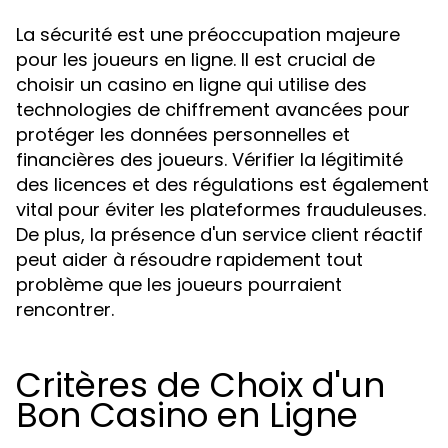
La sécurité est une préoccupation majeure
pour les joueurs en ligne. Il est crucial de
choisir un casino en ligne qui utilise des
technologies de chiffrement avancées pour
protéger les données personnelles et
financières des joueurs. Vérifier la légitimité
des licences et des régulations est également
vital pour éviter les plateformes frauduleuses.
De plus, la présence d'un service client réactif
peut aider à résoudre rapidement tout
problème que les joueurs pourraient
rencontrer.
Critères de Choix d'un
Bon Casino en Ligne