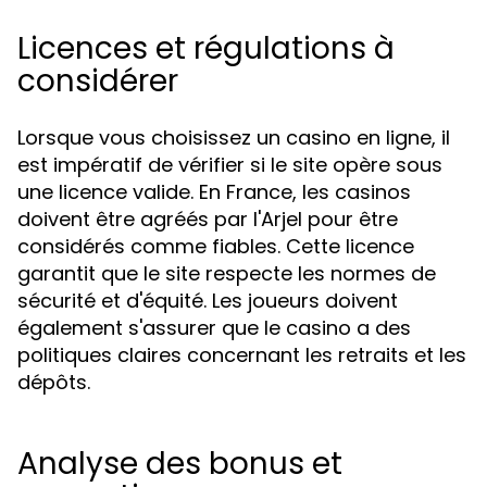
Licences et régulations à
considérer
Lorsque vous choisissez un casino en ligne, il
est impératif de vérifier si le site opère sous
une licence valide. En France, les casinos
doivent être agréés par l'Arjel pour être
considérés comme fiables. Cette licence
garantit que le site respecte les normes de
sécurité et d'équité. Les joueurs doivent
également s'assurer que le casino a des
politiques claires concernant les retraits et les
dépôts.
Analyse des bonus et