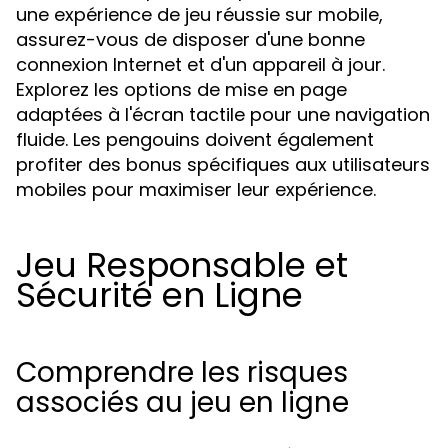
une expérience de jeu réussie sur mobile,
assurez-vous de disposer d'une bonne
connexion Internet et d'un appareil à jour.
Explorez les options de mise en page
adaptées à l'écran tactile pour une navigation
fluide. Les pengouins doivent également
profiter des bonus spécifiques aux utilisateurs
mobiles pour maximiser leur expérience.
Jeu Responsable et
Sécurité en Ligne
Comprendre les risques
associés au jeu en ligne