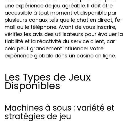
une expérience de jeu agréable. Il doit être
accessible à tout moment et disponible par
plusieurs canaux tels que le chat en direct, l'e-
mail ou le téléphone. Avant de vous inscrire,
vérifiez les avis des utilisateurs pour évaluer la
fiabilité et la réactivité du service client, car
cela peut grandement influencer votre
expérience globale dans un casino en ligne.
Les Types de Jeux
Disponibles
Machines à sous : variété et
stratégies de jeu