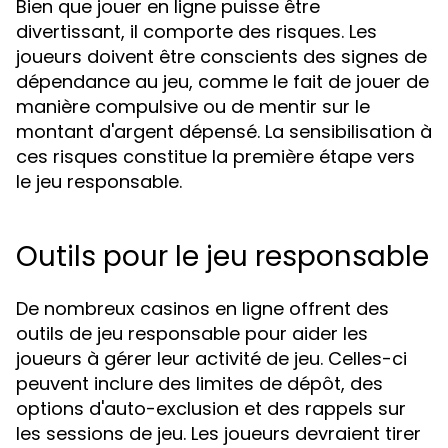
Bien que jouer en ligne puisse être
divertissant, il comporte des risques. Les
joueurs doivent être conscients des signes de
dépendance au jeu, comme le fait de jouer de
manière compulsive ou de mentir sur le
montant d'argent dépensé. La sensibilisation à
ces risques constitue la première étape vers
le jeu responsable.
Outils pour le jeu responsable
De nombreux casinos en ligne offrent des
outils de jeu responsable pour aider les
joueurs à gérer leur activité de jeu. Celles-ci
peuvent inclure des limites de dépôt, des
options d'auto-exclusion et des rappels sur
les sessions de jeu. Les joueurs devraient tirer