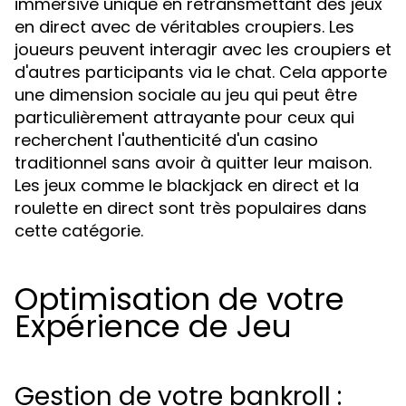
immersive unique en retransmettant des jeux
en direct avec de véritables croupiers. Les
joueurs peuvent interagir avec les croupiers et
d'autres participants via le chat. Cela apporte
une dimension sociale au jeu qui peut être
particulièrement attrayante pour ceux qui
recherchent l'authenticité d'un casino
traditionnel sans avoir à quitter leur maison.
Les jeux comme le blackjack en direct et la
roulette en direct sont très populaires dans
cette catégorie.
Optimisation de votre
Expérience de Jeu
Gestion de votre bankroll :