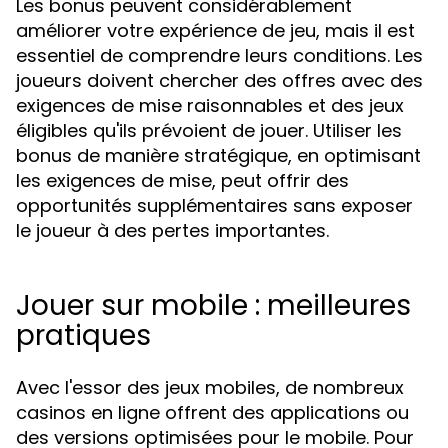
Les bonus peuvent considérablement
améliorer votre expérience de jeu, mais il est
essentiel de comprendre leurs conditions. Les
joueurs doivent chercher des offres avec des
exigences de mise raisonnables et des jeux
éligibles qu'ils prévoient de jouer. Utiliser les
bonus de manière stratégique, en optimisant
les exigences de mise, peut offrir des
opportunités supplémentaires sans exposer
le joueur à des pertes importantes.
Jouer sur mobile : meilleures
pratiques
Avec l'essor des jeux mobiles, de nombreux
casinos en ligne offrent des applications ou
des versions optimisées pour le mobile. Pour