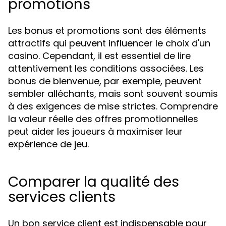
promotions
Les bonus et promotions sont des éléments
attractifs qui peuvent influencer le choix d'un
casino. Cependant, il est essentiel de lire
attentivement les conditions associées. Les
bonus de bienvenue, par exemple, peuvent
sembler alléchants, mais sont souvent soumis
à des exigences de mise strictes. Comprendre
la valeur réelle des offres promotionnelles
peut aider les joueurs à maximiser leur
expérience de jeu.
Comparer la qualité des
services clients
Un bon service client est indispensable pour