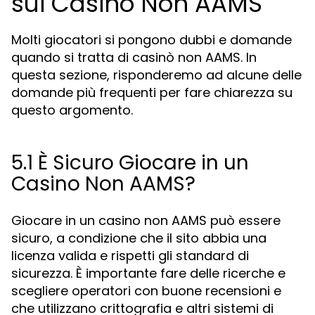
sui Casino Non AAMS
Molti giocatori si pongono dubbi e domande
quando si tratta di casinò non AAMS. In
questa sezione, risponderemo ad alcune delle
domande più frequenti per fare chiarezza su
questo argomento.
5.1 È Sicuro Giocare in un
Casino Non AAMS?
Giocare in un casino non AAMS può essere
sicuro, a condizione che il sito abbia una
licenza valida e rispetti gli standard di
sicurezza. È importante fare delle ricerche e
scegliere operatori con buone recensioni e
che utilizzano crittografia e altri sistemi di