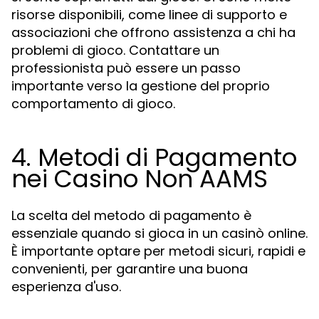
risorse disponibili, come linee di supporto e
associazioni che offrono assistenza a chi ha
problemi di gioco. Contattare un
professionista può essere un passo
importante verso la gestione del proprio
comportamento di gioco.
4. Metodi di Pagamento
nei Casino Non AAMS
La scelta del metodo di pagamento è
essenziale quando si gioca in un casinò online.
È importante optare per metodi sicuri, rapidi e
convenienti, per garantire una buona
esperienza d'uso.