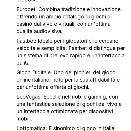
Eurobet:
Combina tradizione e innovazione,
offrendo un ampio catalogo di giochi di
casinò dal vivo e virtuali, con un'ottima
qualità audiovisiva.
Fastbet:
Ideale per i giocatori che cercano
velocità e semplicità, Fastbet si distingue per
un sistema di prelievo rapido e un'interfaccia
pulita.
Gioco Digitale:
Uno dei pionieri del gioco
online italiano, noto per la sua affidabilità e
per un'ottima offerta di giochi.
LeoVegas:
Eccelle nel mobile gaming, con
una fantastica selezione di giochi dal vivo e
un'interfaccia ottimizzata per dispositivi
mobili.
Lottomatica:
È sinonimo di gioco in Italia,