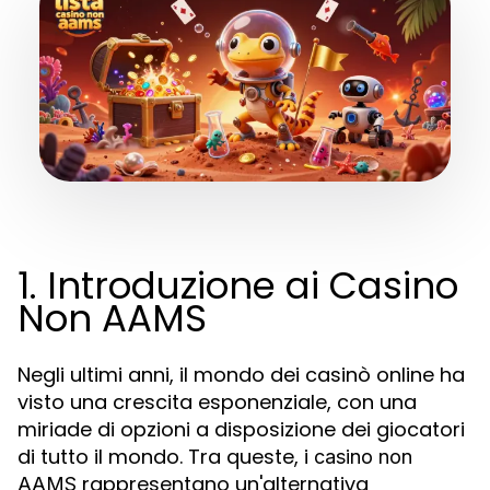
1. Introduzione ai Casino
Non AAMS
Negli ultimi anni, il mondo dei casinò online ha
visto una crescita esponenziale, con una
miriade di opzioni a disposizione dei giocatori
di tutto il mondo. Tra queste, i
casino non
rappresentano un'alternativa
AAMS