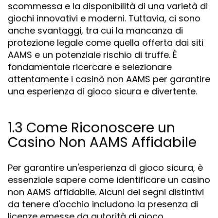
scommessa e la disponibilità di una varietà di
giochi innovativi e moderni. Tuttavia, ci sono
anche svantaggi, tra cui la mancanza di
protezione legale come quella offerta dai siti
AAMS e un potenziale rischio di truffe. È
fondamentale ricercare e selezionare
attentamente i casinò non AAMS per garantire
una esperienza di gioco sicura e divertente.
1.3 Come Riconoscere un
Casino Non AAMS Affidabile
Per garantire un'esperienza di gioco sicura, è
essenziale sapere come identificare un casino
non AAMS affidabile. Alcuni dei segni distintivi
da tenere d'occhio includono la presenza di
licenze emesse da autorità di gioco