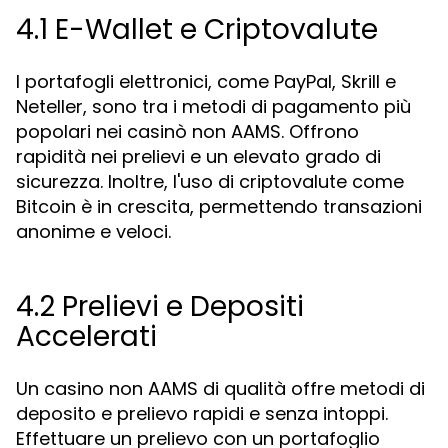
4.1 E-Wallet e Criptovalute
I portafogli elettronici, come PayPal, Skrill e
Neteller, sono tra i metodi di pagamento più
popolari nei casinò non AAMS. Offrono
rapidità nei prelievi e un elevato grado di
sicurezza. Inoltre, l'uso di criptovalute come
Bitcoin è in crescita, permettendo transazioni
anonime e veloci.
4.2 Prelievi e Depositi
Accelerati
Un casino non AAMS di qualità offre metodi di
deposito e prelievo rapidi e senza intoppi.
Effettuare un prelievo con un portafoglio