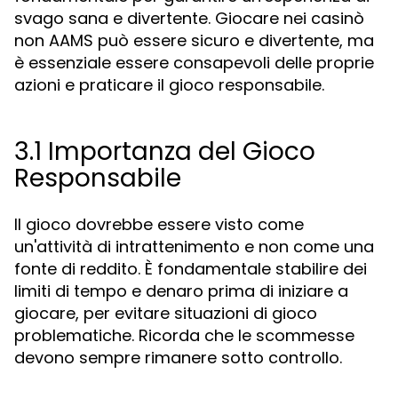
svago sana e divertente. Giocare nei casinò
non AAMS può essere sicuro e divertente, ma
è essenziale essere consapevoli delle proprie
azioni e praticare il gioco responsabile.
3.1 Importanza del Gioco
Responsabile
Il gioco dovrebbe essere visto come
un'attività di intrattenimento e non come una
fonte di reddito. È fondamentale stabilire dei
limiti di tempo e denaro prima di iniziare a
giocare, per evitare situazioni di gioco
problematiche. Ricorda che le scommesse
devono sempre rimanere sotto controllo.