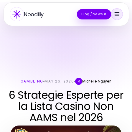
Noodilly
Blog / News
GAMBLING
MAY 26, 2026
Michelle Nguyen
M
6 Strategie Esperte per
la Lista Casino Non
AAMS nel 2026