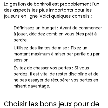
La gestion de bankroll est probablement l'un
des aspects les plus importants pour les
joueurs en ligne. Voici quelques conseils :
Définissez un budget :
Avant de commencer
à jouer, décidez combien vous êtes prêt à
perdre.
Utilisez des limites de mise :
Fixez un
montant maximum à miser par partie ou par
session.
Évitez de chasser vos pertes :
Si vous
perdez, il est vital de rester discipliné et de
ne pas essayer de récupérer vos pertes en
misant davantage.
Choisir les bons jeux pour de