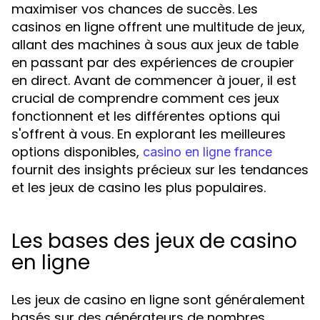
maximiser vos chances de succès. Les
casinos en ligne offrent une multitude de jeux,
allant des machines à sous aux jeux de table
en passant par des expériences de croupier
en direct. Avant de commencer à jouer, il est
crucial de comprendre comment ces jeux
fonctionnent et les différentes options qui
s'offrent à vous. En explorant les meilleures
options disponibles,
casino en ligne france
fournit des insights précieux sur les tendances
et les jeux de casino les plus populaires.
Les bases des jeux de casino
en ligne
Les jeux de casino en ligne sont généralement
basés sur des générateurs de nombres