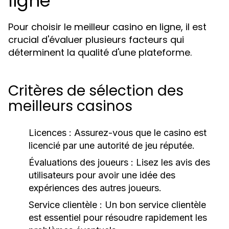
ligne
Pour choisir le meilleur casino en ligne, il est
crucial d'évaluer plusieurs facteurs qui
déterminent la qualité d'une plateforme.
Critères de sélection des
meilleurs casinos
Licences :
Assurez-vous que le casino est
licencié par une autorité de jeu réputée.
Évaluations des joueurs :
Lisez les avis des
utilisateurs pour avoir une idée des
expériences des autres joueurs.
Service clientèle :
Un bon service clientèle
est essentiel pour résoudre rapidement les