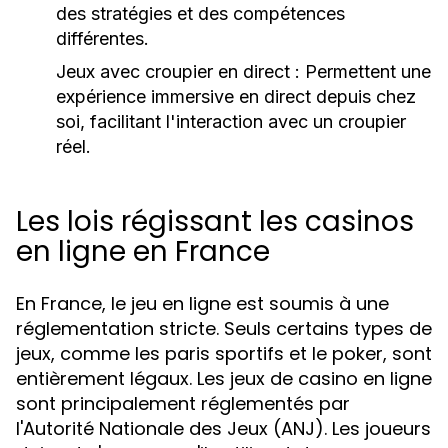
des stratégies et des compétences
différentes.
Jeux avec croupier en direct :
Permettent une
expérience immersive en direct depuis chez
soi, facilitant l'interaction avec un croupier
réel.
Les lois régissant les casinos
en ligne en France
En France, le jeu en ligne est soumis à une
réglementation stricte. Seuls certains types de
jeux, comme les paris sportifs et le poker, sont
entièrement légaux. Les jeux de casino en ligne
sont principalement réglementés par
l'Autorité Nationale des Jeux (ANJ). Les joueurs