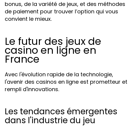
bonus, de la variété de jeux, et des méthodes
de paiement pour trouver l’option qui vous
convient le mieux.
Le futur des jeux de
casino en ligne en
France
Avec l'évolution rapide de la technologie,
l'avenir des casinos en ligne est prometteur et
rempli d'innovations.
Les tendances émergentes
dans l'industrie du jeu