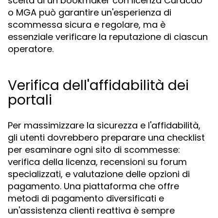
scelta di un bookmaker con licenza Curacao
o MGA può garantire un'esperienza di
scommessa sicura e regolare, ma è
essenziale verificare la reputazione di ciascun
operatore.
Verifica dell'affidabilità dei
portali
Per massimizzare la sicurezza e l'affidabilità,
gli utenti dovrebbero preparare una checklist
per esaminare ogni sito di scommesse:
verifica della licenza, recensioni su forum
specializzati, e valutazione delle opzioni di
pagamento. Una piattaforma che offre
metodi di pagamento diversificati e
un'assistenza clienti reattiva è sempre