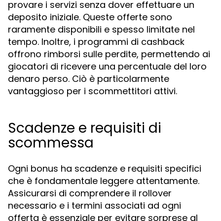
provare i servizi senza dover effettuare un
deposito iniziale. Queste offerte sono
raramente disponibili e spesso limitate nel
tempo. Inoltre, i programmi di cashback
offrono rimborsi sulle perdite, permettendo ai
giocatori di ricevere una percentuale del loro
denaro perso. Ciò è particolarmente
vantaggioso per i scommettitori attivi.
Scadenze e requisiti di
scommessa
Ogni bonus ha scadenze e requisiti specifici
che è fondamentale leggere attentamente.
Assicurarsi di comprendere il rollover
necessario e i termini associati ad ogni
offerta è essenziale per evitare sorprese al