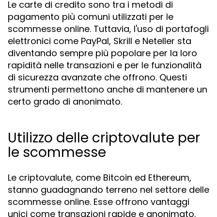
Le carte di credito sono tra i metodi di
pagamento più comuni utilizzati per le
scommesse online. Tuttavia, l'uso di portafogli
elettronici come PayPal, Skrill e Neteller sta
diventando sempre più popolare per la loro
rapidità nelle transazioni e per le funzionalità
di sicurezza avanzate che offrono. Questi
strumenti permettono anche di mantenere un
certo grado di anonimato.
Utilizzo delle criptovalute per
le scommesse
Le criptovalute, come Bitcoin ed Ethereum,
stanno guadagnando terreno nel settore delle
scommesse online. Esse offrono vantaggi
unici come transazioni rapide e anonimato.