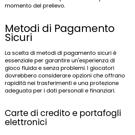
momento del prelievo.
Metodi di Pagamento
Sicuri
La scelta di metodi di pagamento sicuri è
essenziale per garantire un'esperienza di
gioco fluida e senza problemi. I giocatori
dovrebbero considerare opzioni che offrano
rapidità nei trasferimenti e una protezione
adeguata per i dati personali e finanziari.
Carte di credito e portafogli
elettronici