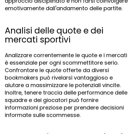
approccio disciplinato e non farsi coinvolgere
emotivamente dall'andamento delle partite.
Analisi delle quote e dei
mercati sportivi
Analizzare correntemente le quote e i mercati
è essenziale per ogni scommettitore serio.
Confrontare le quote offerte da diversi
bookmakers può rivelarsi vantaggioso e
aiutare a massimizzare le potenziali vincite.
Inoltre, tenere traccia delle performance delle
squadre e dei giocatori può fornire
informazioni preziose per prendere decisioni
informate sulle scommesse.