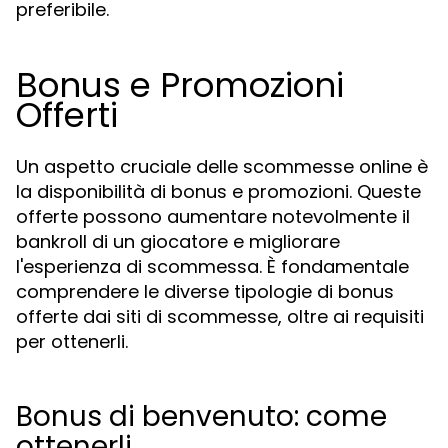
preferibile.
Bonus e Promozioni
Offerti
Un aspetto cruciale delle scommesse online è
la disponibilità di bonus e promozioni. Queste
offerte possono aumentare notevolmente il
bankroll di un giocatore e migliorare
l'esperienza di scommessa. È fondamentale
comprendere le diverse tipologie di bonus
offerte dai siti di scommesse, oltre ai requisiti
per ottenerli.
Bonus di benvenuto: come
ottenerli