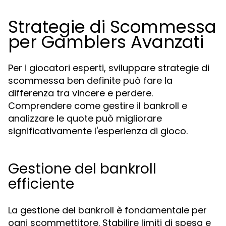
Strategie di Scommessa
per Gamblers Avanzati
Per i giocatori esperti, sviluppare strategie di
scommessa ben definite può fare la
differenza tra vincere e perdere.
Comprendere come gestire il bankroll e
analizzare le quote può migliorare
significativamente l'esperienza di gioco.
Gestione del bankroll
efficiente
La gestione del bankroll è fondamentale per
ogni scommettitore. Stabilire limiti di spesa e