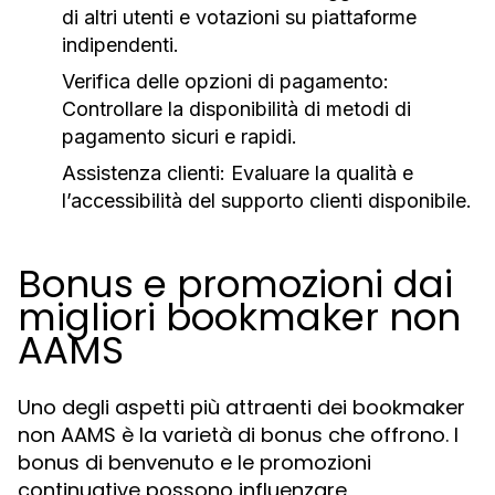
di altri utenti e votazioni su piattaforme
indipendenti.
Verifica delle opzioni di pagamento:
Controllare la disponibilità di metodi di
pagamento sicuri e rapidi.
Assistenza clienti:
Evaluare la qualità e
l’accessibilità del supporto clienti disponibile.
Bonus e promozioni dai
migliori bookmaker non
AAMS
Uno degli aspetti più attraenti dei bookmaker
non AAMS è la varietà di bonus che offrono. I
bonus di benvenuto e le promozioni
continuative possono influenzare