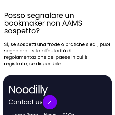
Posso segnalare un
bookmaker non AAMS
sospetto?
Sì, se sospetti una frode o pratiche sleali, puoi
segnalare il sito all'autorità di
regolamentazione del paese in cui è
registrato, se disponibile.
Noodilly
Contact us
Home Page
News
FAQs