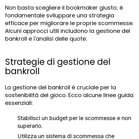
Non basta scegliere il bookmaker giusto; è
fondamentale sviluppare una strategia
efficace per migliorare le proprie scommesse.
Alcuni approcci utili includono la gestione del
bankroll e l'analisi delle quote.
Strategie di gestione del
bankroll
La gestione del bankroll è cruciale per la
sostenibilità del gioco. Ecco alcune linee guida
essenziali:
Stabilisci un budget per le scommesse e non
superarlo.
Utilizza un sistema di scommessa che