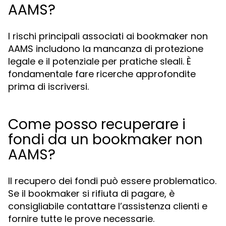
AAMS?
I rischi principali associati ai bookmaker non
AAMS includono la mancanza di protezione
legale e il potenziale per pratiche sleali. È
fondamentale fare ricerche approfondite
prima di iscriversi.
Come posso recuperare i
fondi da un bookmaker non
AAMS?
Il recupero dei fondi può essere problematico.
Se il bookmaker si rifiuta di pagare, è
consigliabile contattare l’assistenza clienti e
fornire tutte le prove necessarie.