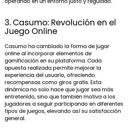
operando en un entorno justo y regulado.
3. Casumo: Revolución en el
Juego Online
Casumo ha cambiado la forma de jugar
online al incorporar elementos de
gamificación en su plataforma. Cada
apuesta realizada permite mejorar la
experiencia del usuario, ofreciendo
recompensas como giros gratis. Esta
dinámica no solo hace que jugar sea más
entretenido, sino que también motiva a los
jugadores a seguir participando en diferentes
tipos de juegos, elevando así su satisfacción
general.