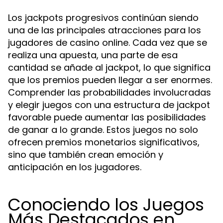
Los jackpots progresivos continúan siendo
una de las principales atracciones para los
jugadores de casino online. Cada vez que se
realiza una apuesta, una parte de esa
cantidad se añade al jackpot, lo que significa
que los premios pueden llegar a ser enormes.
Comprender las probabilidades involucradas
y elegir juegos con una estructura de jackpot
favorable puede aumentar las posibilidades
de ganar a lo grande. Estos juegos no solo
ofrecen premios monetarios significativos,
sino que también crean emoción y
anticipación en los jugadores.
Conociendo los Juegos
Más Destacados en