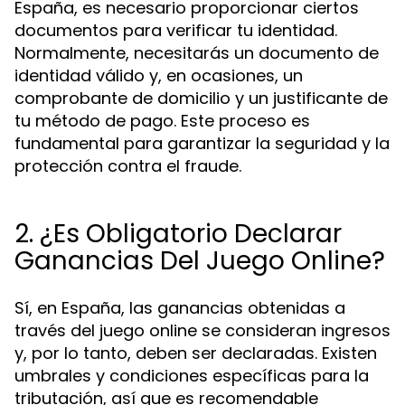
España, es necesario proporcionar ciertos
documentos para verificar tu identidad.
Normalmente, necesitarás un documento de
identidad válido y, en ocasiones, un
comprobante de domicilio y un justificante de
tu método de pago. Este proceso es
fundamental para garantizar la seguridad y la
protección contra el fraude.
2. ¿Es Obligatorio Declarar
Ganancias Del Juego Online?
Sí, en España, las ganancias obtenidas a
través del juego online se consideran ingresos
y, por lo tanto, deben ser declaradas. Existen
umbrales y condiciones específicas para la
tributación, así que es recomendable