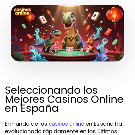
Seleccionando los
Mejores Casinos Online
en España
El mundo de los
en España ha
casinos online
evolucionado rápidamente en los últimos