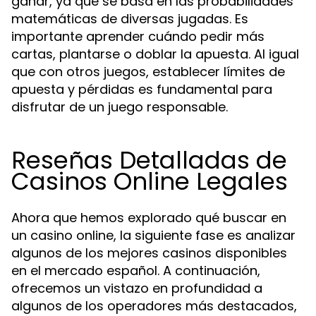
ganar, ya que se basa en las probabilidades
matemáticas de diversas jugadas. Es
importante aprender cuándo pedir más
cartas, plantarse o doblar la apuesta. Al igual
que con otros juegos, establecer límites de
apuesta y pérdidas es fundamental para
disfrutar de un juego responsable.
Reseñas Detalladas de
Casinos Online Legales
Ahora que hemos explorado qué buscar en
un casino online, la siguiente fase es analizar
algunos de los mejores casinos disponibles
en el mercado español. A continuación,
ofrecemos un vistazo en profundidad a
algunos de los operadores más destacados,