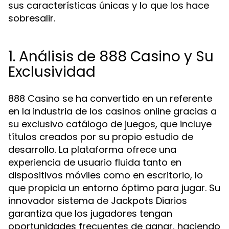
sus características únicas y lo que los hace
sobresalir.
1. Análisis de 888 Casino y Su
Exclusividad
888 Casino se ha convertido en un referente
en la industria de los casinos online gracias a
su exclusivo catálogo de juegos, que incluye
títulos creados por su propio estudio de
desarrollo. La plataforma ofrece una
experiencia de usuario fluida tanto en
dispositivos móviles como en escritorio, lo
que propicia un entorno óptimo para jugar. Su
innovador sistema de Jackpots Diarios
garantiza que los jugadores tengan
oportunidades frecuentes de ganar, haciendo