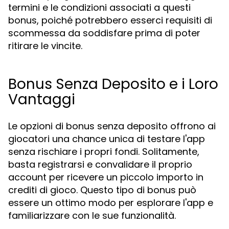
termini e le condizioni associati a questi
bonus, poiché potrebbero esserci requisiti di
scommessa da soddisfare prima di poter
ritirare le vincite.
Bonus Senza Deposito e i Loro
Vantaggi
Le opzioni di bonus senza deposito offrono ai
giocatori una chance unica di testare l'app
senza rischiare i propri fondi. Solitamente,
basta registrarsi e convalidare il proprio
account per ricevere un piccolo importo in
crediti di gioco. Questo tipo di bonus può
essere un ottimo modo per esplorare l'app e
familiarizzare con le sue funzionalità.