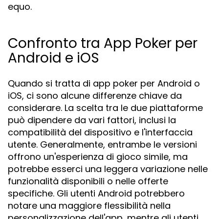
equo.
Confronto tra App Poker per
Android e iOS
Quando si tratta di app poker per Android o
iOS, ci sono alcune differenze chiave da
considerare. La scelta tra le due piattaforme
può dipendere da vari fattori, inclusi la
compatibilità del dispositivo e l'interfaccia
utente. Generalmente, entrambe le versioni
offrono un'esperienza di gioco simile, ma
potrebbe esserci una leggera variazione nelle
funzionalità disponibili o nelle offerte
specifiche. Gli utenti Android potrebbero
notare una maggiore flessibilità nella
personalizzazione dell'app, mentre gli utenti