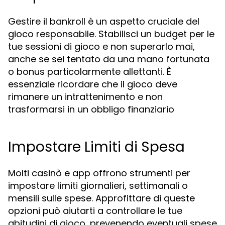
Gestire il bankroll è un aspetto cruciale del
gioco responsabile. Stabilisci un budget per le
tue sessioni di gioco e non superarlo mai,
anche se sei tentato da una mano fortunata
o bonus particolarmente allettanti. È
essenziale ricordare che il gioco deve
rimanere un intrattenimento e non
trasformarsi in un obbligo finanziario
Impostare Limiti di Spesa
Molti casinò e app offrono strumenti per
impostare limiti giornalieri, settimanali o
mensili sulle spese. Approfittare di queste
opzioni può aiutarti a controllare le tue
abitudini di gioco, prevenendo eventuali spese