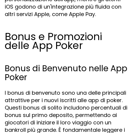
iOS godono di un'integrazione più fluida con
altri servizi Apple, come Apple Pay.
Bonus e Promozioni
delle App Poker
Bonus di Benvenuto nelle App
Poker
I bonus di benvenuto sono una delle principali
attrattive per i nuovi iscritti alle app di poker.
Questi bonus di solito includono percentuali di
bonus sul primo deposito, permettendo ai
giocatori di iniziare il loro viaggio con un
bankroll più grande. È fondamentale leggere i