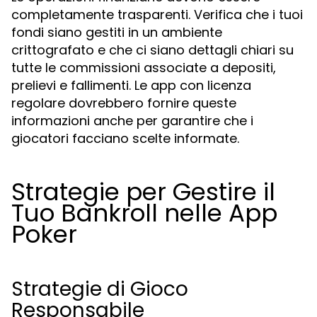
completamente trasparenti. Verifica che i tuoi
fondi siano gestiti in un ambiente
crittografato e che ci siano dettagli chiari su
tutte le commissioni associate a depositi,
prelievi e fallimenti. Le app con licenza
regolare dovrebbero fornire queste
informazioni anche per garantire che i
giocatori facciano scelte informate.
Strategie per Gestire il
Tuo Bankroll nelle App
Poker
Strategie di Gioco
Responsabile