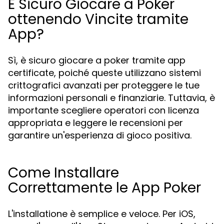
È Sicuro Giocare a Poker
ottenendo Vincite tramite
App?
Sì, è sicuro giocare a poker tramite app
certificate, poiché queste utilizzano sistemi
crittografici avanzati per proteggere le tue
informazioni personali e finanziarie. Tuttavia, è
importante scegliere operatori con licenza
appropriata e leggere le recensioni per
garantire un'esperienza di gioco positiva.
Come Installare
Correttamente le App Poker
L'installatione è semplice e veloce. Per iOS,