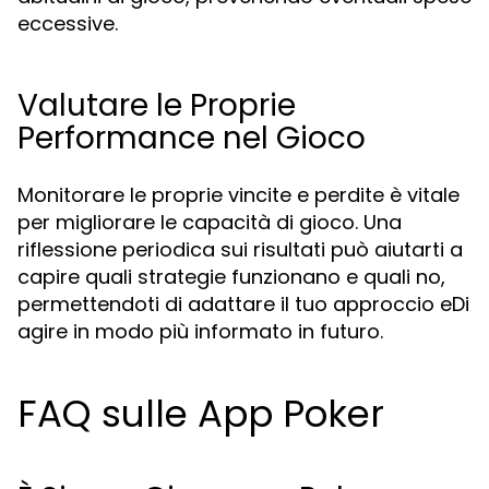
eccessive.
Valutare le Proprie
Performance nel Gioco
Monitorare le proprie vincite e perdite è vitale
per migliorare le capacità di gioco. Una
riflessione periodica sui risultati può aiutarti a
capire quali strategie funzionano e quali no,
permettendoti di adattare il tuo approccio eDi
agire in modo più informato in futuro.
FAQ sulle App Poker