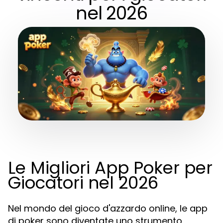
nel 2026
Le Migliori App Poker per
Giocatori nel 2026
Nel mondo del gioco d'azzardo online, le app
di poker sono diventate uno strumento