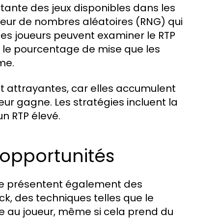
ante des jeux disponibles dans les
ateur de nombres aléatoires (RNG) qui
les joueurs peuvent examiner le RTP
e le pourcentage de mise que les
me.
 attrayantes, car elles accumulent
ur gagne. Les stratégies incluent la
un RTP élevé.
 opportunités
tte présentent également des
k, des techniques telles que le
 au joueur, même si cela prend du