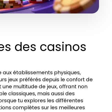
s des casinos
re aux établissements physiques,
eurs jeux préférés depuis le confort de
 une multitude de jeux, offrant non
le classiques, mais aussi des
rsque tu explores les différentes
tions complètes sur les meilleures