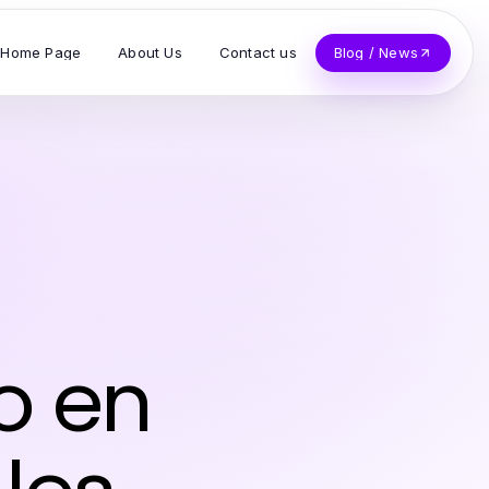
Home Page
About Us
Contact us
Blog / News
no en