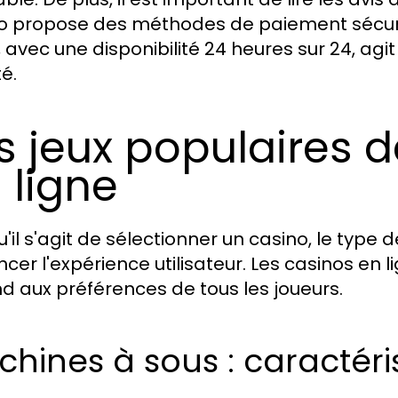
o propose des méthodes de paiement sécuris
t, avec une disponibilité 24 heures sur 24, 
té.
s jeux populaires 
 ligne
u'il s'agit de sélectionner un casino, le type
ncer l'expérience utilisateur. Les casinos en 
d aux préférences de tous les joueurs.
hines à sous : caractéris