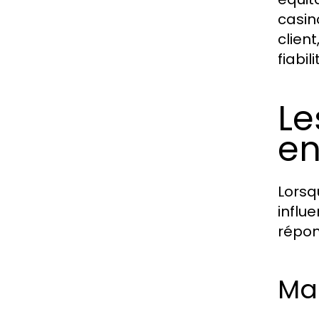
casin
clien
fiabili
Le
en
Lorsq
influe
répon
Mac