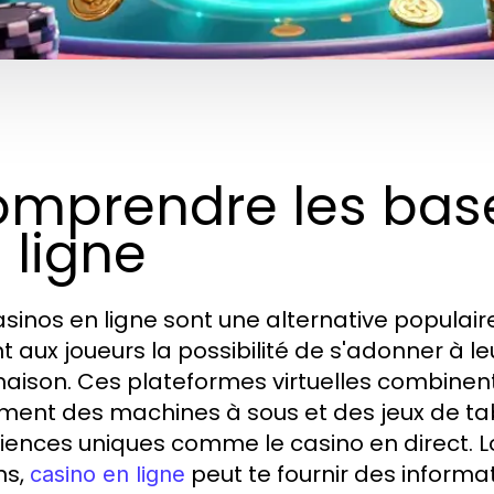
mprendre les base
 ligne
asinos en ligne sont une alternative populai
nt aux joueurs la possibilité de s'adonner à l
maison. Ces plateformes virtuelles combinent
ment des machines à sous et des jeux de tab
iences uniques comme le casino en direct. Lo
ns,
peut te fournir des informa
casino en ligne