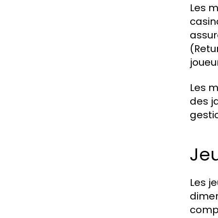
Les m
casin
assur
(Retu
joueu
Les m
des j
gesti
Jeu
Les j
dimen
compt