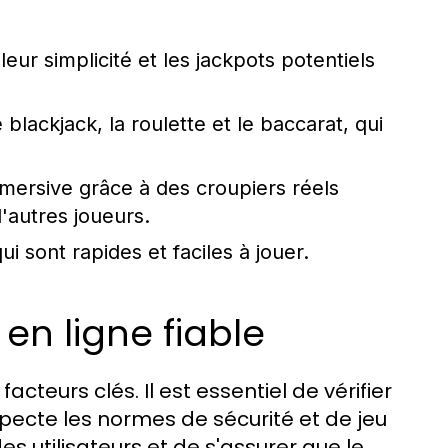
eur simplicité et les jackpots potentiels
lackjack, la roulette et le baccarat, qui
ersive grâce à des croupiers réels
d'autres joueurs.
i sont rapides et faciles à jouer.
en ligne fiable
acteurs clés. Il est essentiel de vérifier
especte les normes de sécurité et de jeu
des utilisateurs et de s'assurer que le