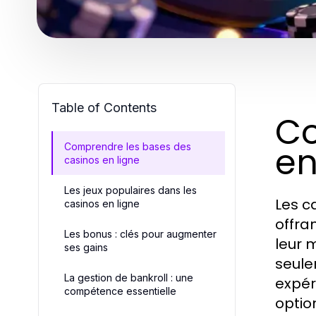
Table of Contents
Co
en
Comprendre les bases des
casinos en ligne
Les jeux populaires dans les
Les c
casinos en ligne
offra
Les bonus : clés pour augmenter
leur 
ses gains
seule
La gestion de bankroll : une
expér
compétence essentielle
optio