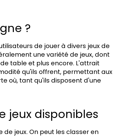
igne ?
tilisateurs de jouer à divers jeux de
néralement une variété de jeux, dont
e table et plus encore. L'attrait
modité qu'ils offrent, permettant aux
te où, tant qu'ils disposent d'une
e jeux disponibles
de jeux. On peut les classer en