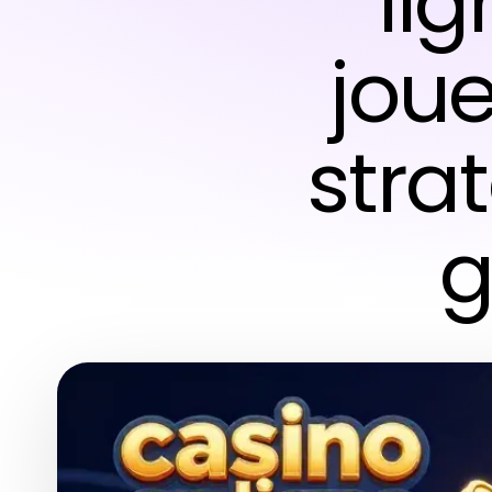
lig
jou
stra
g