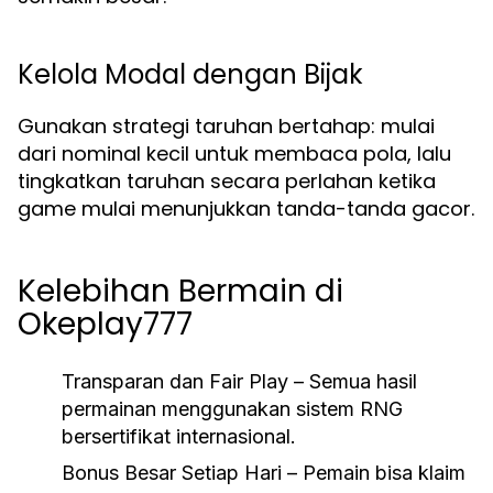
Kelola Modal dengan Bijak
Gunakan strategi taruhan bertahap: mulai
dari nominal kecil untuk membaca pola, lalu
tingkatkan taruhan secara perlahan ketika
game mulai menunjukkan tanda-tanda gacor.
Kelebihan Bermain di
Okeplay777
Transparan dan Fair Play
– Semua hasil
permainan menggunakan sistem RNG
bersertifikat internasional.
Bonus Besar Setiap Hari
– Pemain bisa klaim