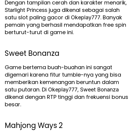
Dengan tampilan cerah dan karakter menarik,
juga dikenal sebagai salah
Starlight Princess
satu slot paling gacor di
. Banyak
Okeplay777
pemain yang berhasil mendapatkan free spin
berturut-turut di game ini.
Sweet Bonanza
Game bertema buah-buahan ini sangat
digemari karena fitur tumble-nya yang bisa
memberikan kemenangan beruntun dalam
satu putaran. Di
,
Okeplay777
Sweet Bonanza
dikenal dengan RTP tinggi dan frekuensi bonus
besar.
Mahjong Ways 2