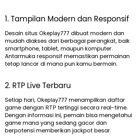
1. Tampilan Modern dan Responsif
Desain situs
dibuat modern dan
Okeplay777
mudah diakses dari berbagai perangkat, baik
smartphone, tablet, maupun komputer.
Antarmuka responsif memastikan permainan
tetap lancar di mana pun kamu bermain.
2. RTP Live Terbaru
Setiap hari,
menampilkan daftar
Okeplay777
game dengan
secara real-time.
RTP tertinggi
Dengan informasi ini, pemain bisa mengetahui
game mana yang sedang gacor dan
berpotensi memberikan jackpot besar.