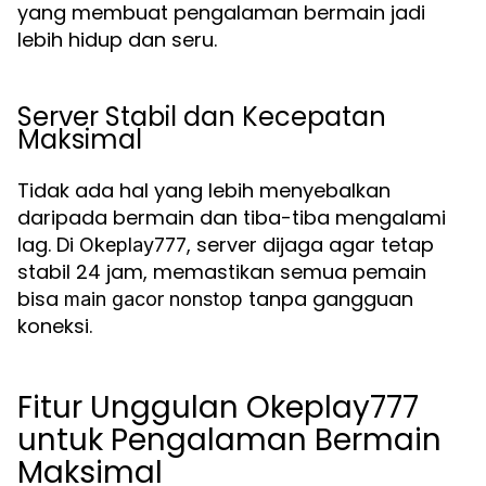
yang membuat pengalaman bermain jadi
lebih hidup dan seru.
Server Stabil dan Kecepatan
Maksimal
Tidak ada hal yang lebih menyebalkan
daripada bermain dan tiba-tiba mengalami
lag. Di
, server dijaga agar tetap
Okeplay777
stabil 24 jam, memastikan semua pemain
bisa
tanpa gangguan
main gacor nonstop
koneksi.
Fitur Unggulan Okeplay777
untuk Pengalaman Bermain
Maksimal