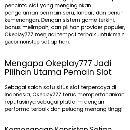
pencinta slot yang menginginkan
pengalaman bermain seru, lancar, dan penuh
kemenangan. Dengan sistem game terkini,
bonus melimpah, dan pilihan provider populer,
menjadi tempat terbaik untuk
Okeplay777
main
setiap hari.
gacor nonstop
Mengapa Okeplay777 Jadi
Pilihan Utama Pemain Slot
Sebagai salah satu situs slot terpercaya di
Indonesia,
terus mempertahankan
Okeplay777
reputasinya sebagai platform dengan
performa terbaik dan peluang menang tinggi.
Kemenangan Konsisten Setiap