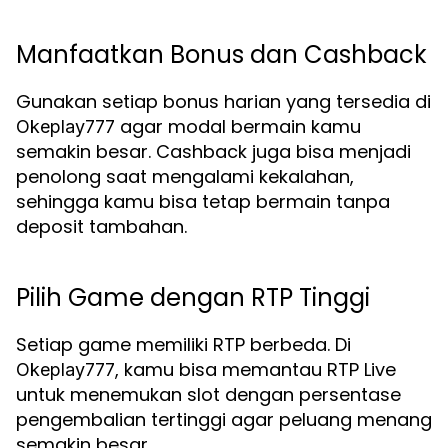
Manfaatkan Bonus dan Cashback
Gunakan setiap bonus harian yang tersedia di
agar modal bermain kamu
Okeplay777
semakin besar. Cashback juga bisa menjadi
penolong saat mengalami kekalahan,
sehingga kamu bisa tetap bermain tanpa
deposit tambahan.
Pilih Game dengan RTP Tinggi
Setiap game memiliki RTP berbeda. Di
, kamu bisa memantau RTP Live
Okeplay777
untuk menemukan slot dengan persentase
pengembalian tertinggi agar peluang menang
semakin besar.