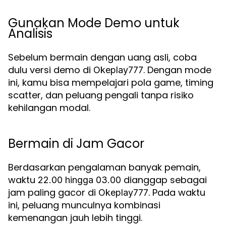
Gunakan Mode Demo untuk
Analisis
Sebelum bermain dengan uang asli, coba
dulu versi demo di
. Dengan mode
Okeplay777
ini, kamu bisa mempelajari pola game, timing
scatter, dan peluang pengali tanpa risiko
kehilangan modal.
Bermain di Jam Gacor
Berdasarkan pengalaman banyak pemain,
waktu
dianggap sebagai
22.00 hingga 03.00
jam paling gacor di
. Pada waktu
Okeplay777
ini, peluang munculnya kombinasi
kemenangan jauh lebih tinggi.