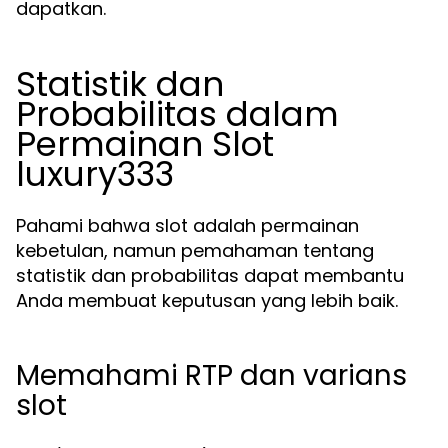
dapatkan.
Statistik dan
Probabilitas dalam
Permainan Slot
luxury333
Pahami bahwa slot adalah permainan
kebetulan, namun pemahaman tentang
statistik dan probabilitas dapat membantu
Anda membuat keputusan yang lebih baik.
Memahami RTP dan varians
slot