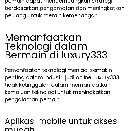
pemain dapat mengembangkan strategi
berdasarkan pengamatan dan meningkatkan
peluang untuk meraih kemenangan.
Memanfaatkan
Teknologi dalam
Bermain di luxury333
Pemanfaatan teknologi menjadi semakin
penting dalam industri judi online. Luxury333
tidak ketinggalan dalam memanfaatkan
kemajuan teknologi untuk meningkatkan
pengalaman pemain.
Aplikasi mobile untuk akses
mudah