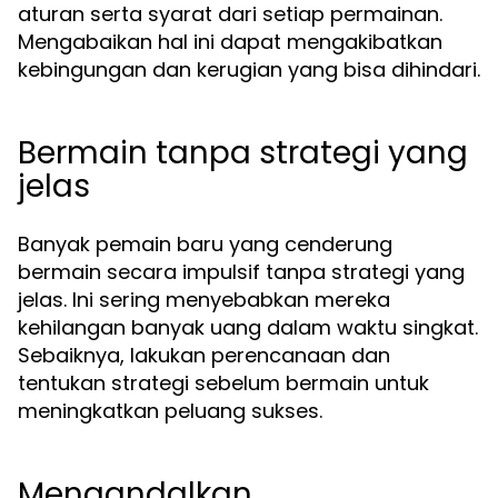
aturan serta syarat dari setiap permainan.
Mengabaikan hal ini dapat mengakibatkan
kebingungan dan kerugian yang bisa dihindari.
Bermain tanpa strategi yang
jelas
Banyak pemain baru yang cenderung
bermain secara impulsif tanpa strategi yang
jelas. Ini sering menyebabkan mereka
kehilangan banyak uang dalam waktu singkat.
Sebaiknya, lakukan perencanaan dan
tentukan strategi sebelum bermain untuk
meningkatkan peluang sukses.
Mengandalkan