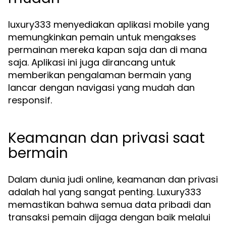
luxury333 menyediakan aplikasi mobile yang
memungkinkan pemain untuk mengakses
permainan mereka kapan saja dan di mana
saja. Aplikasi ini juga dirancang untuk
memberikan pengalaman bermain yang
lancar dengan navigasi yang mudah dan
responsif.
Keamanan dan privasi saat
bermain
Dalam dunia judi online, keamanan dan privasi
adalah hal yang sangat penting. Luxury333
memastikan bahwa semua data pribadi dan
transaksi pemain dijaga dengan baik melalui