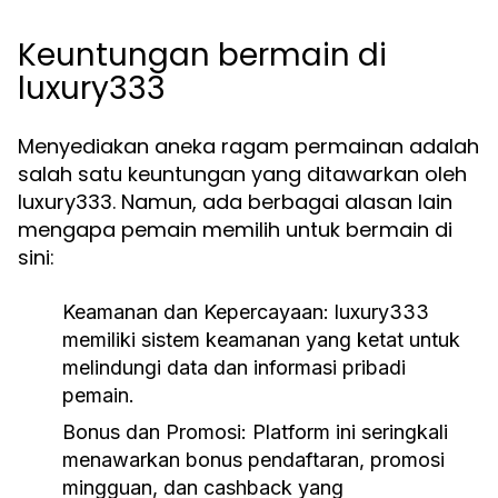
Keuntungan bermain di
luxury333
Menyediakan aneka ragam permainan adalah
salah satu keuntungan yang ditawarkan oleh
luxury333. Namun, ada berbagai alasan lain
mengapa pemain memilih untuk bermain di
sini:
Keamanan dan Kepercayaan:
luxury333
memiliki sistem keamanan yang ketat untuk
melindungi data dan informasi pribadi
pemain.
Bonus dan Promosi:
Platform ini seringkali
menawarkan bonus pendaftaran, promosi
mingguan, dan cashback yang