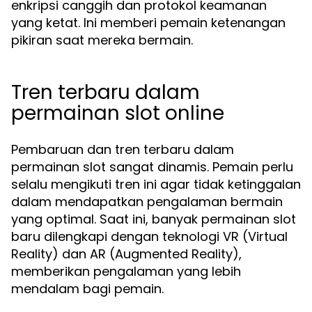
enkripsi canggih dan protokol keamanan
yang ketat. Ini memberi pemain ketenangan
pikiran saat mereka bermain.
Tren terbaru dalam
permainan slot online
Pembaruan dan tren terbaru dalam
permainan slot sangat dinamis. Pemain perlu
selalu mengikuti tren ini agar tidak ketinggalan
dalam mendapatkan pengalaman bermain
yang optimal. Saat ini, banyak permainan slot
baru dilengkapi dengan teknologi VR (Virtual
Reality) dan AR (Augmented Reality),
memberikan pengalaman yang lebih
mendalam bagi pemain.