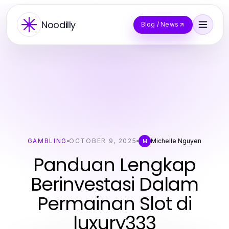
Noodilly
Blog / News
GAMBLING
OCTOBER 9, 2025
Michelle Nguyen
M
Panduan Lengkap
Berinvestasi Dalam
Permainan Slot di
luxury333