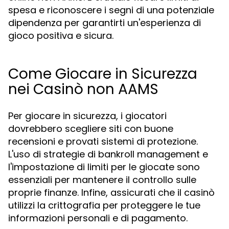
spesa e riconoscere i segni di una potenziale
dipendenza per garantirti un'esperienza di
gioco positiva e sicura.
Come Giocare in Sicurezza
nei Casinò non AAMS
Per giocare in sicurezza, i giocatori
dovrebbero scegliere siti con buone
recensioni e provati sistemi di protezione.
L'uso di strategie di bankroll management e
l'impostazione di limiti per le giocate sono
essenziali per mantenere il controllo sulle
proprie finanze. Infine, assicurati che il casinò
utilizzi la crittografia per proteggere le tue
informazioni personali e di pagamento.