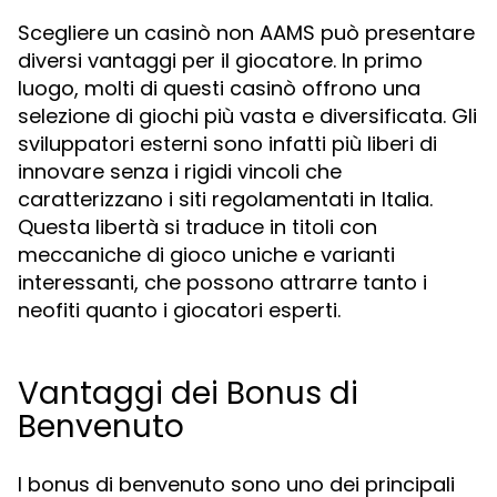
Scegliere un casinò non AAMS può presentare
diversi vantaggi per il giocatore. In primo
luogo, molti di questi casinò offrono una
selezione di giochi più vasta e diversificata. Gli
sviluppatori esterni sono infatti più liberi di
innovare senza i rigidi vincoli che
caratterizzano i siti regolamentati in Italia.
Questa libertà si traduce in titoli con
meccaniche di gioco uniche e varianti
interessanti, che possono attrarre tanto i
neofiti quanto i giocatori esperti.
Vantaggi dei Bonus di
Benvenuto
I bonus di benvenuto sono uno dei principali