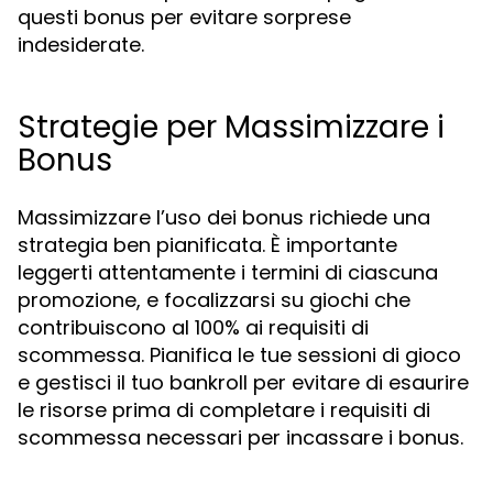
questi bonus per evitare sorprese
indesiderate.
Strategie per Massimizzare i
Bonus
Massimizzare l’uso dei bonus richiede una
strategia ben pianificata. È importante
leggerti attentamente i termini di ciascuna
promozione, e focalizzarsi su giochi che
contribuiscono al 100% ai requisiti di
scommessa. Pianifica le tue sessioni di gioco
e gestisci il tuo bankroll per evitare di esaurire
le risorse prima di completare i requisiti di
scommessa necessari per incassare i bonus.