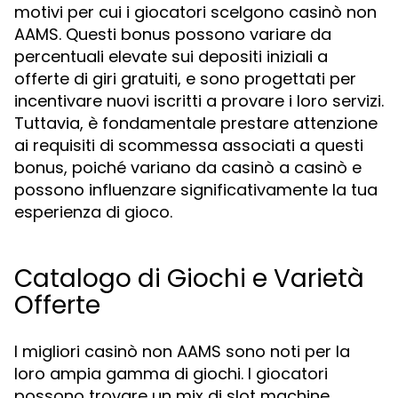
motivi per cui i giocatori scelgono casinò non
AAMS. Questi bonus possono variare da
percentuali elevate sui depositi iniziali a
offerte di giri gratuiti, e sono progettati per
incentivare nuovi iscritti a provare i loro servizi.
Tuttavia, è fondamentale prestare attenzione
ai requisiti di scommessa associati a questi
bonus, poiché variano da casinò a casinò e
possono influenzare significativamente la tua
esperienza di gioco.
Catalogo di Giochi e Varietà
Offerte
I migliori casinò non AAMS sono noti per la
loro ampia gamma di giochi. I giocatori
possono trovare un mix di slot machine,