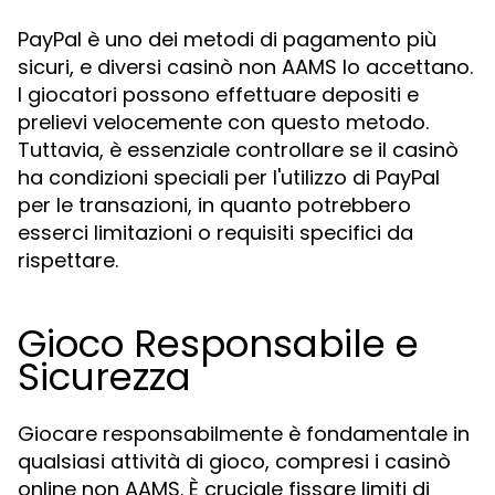
PayPal è uno dei metodi di pagamento più
sicuri, e diversi casinò non AAMS lo accettano.
I giocatori possono effettuare depositi e
prelievi velocemente con questo metodo.
Tuttavia, è essenziale controllare se il casinò
ha condizioni speciali per l'utilizzo di PayPal
per le transazioni, in quanto potrebbero
esserci limitazioni o requisiti specifici da
rispettare.
Gioco Responsabile e
Sicurezza
Giocare responsabilmente è fondamentale in
qualsiasi attività di gioco, compresi i casinò
online non AAMS. È cruciale fissare limiti di