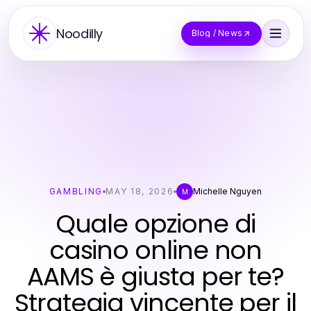
Noodilly
Blog / News
GAMBLING
MAY 18, 2026
Michelle Nguyen
M
Quale opzione di
casino online non
AAMS è giusta per te?
Strategia vincente per il