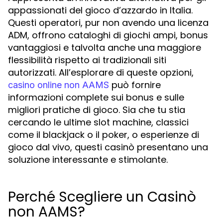
appassionati del gioco d’azzardo in Italia.
Questi operatori, pur non avendo una licenza
ADM, offrono cataloghi di giochi ampi, bonus
vantaggiosi e talvolta anche una maggiore
flessibilità rispetto ai tradizionali siti
autorizzati. All’esplorare di queste opzioni,
può fornire
casino online non AAMS
informazioni complete sui bonus e sulle
migliori pratiche di gioco. Sia che tu stia
cercando le ultime slot machine, classici
come il blackjack o il poker, o esperienze di
gioco dal vivo, questi casinò presentano una
soluzione interessante e stimolante.
Perché Scegliere un Casinò
non AAMS?